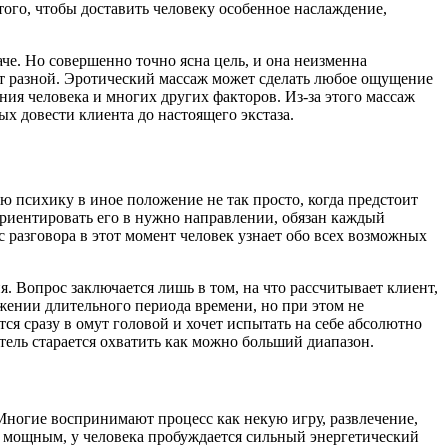
того, чтобы доставить человеку особенное наслаждение,
аче. Но совершенно точно ясна цель, и она неизменна
удет разной. Эротический массаж может сделать любое ощущение
яния человека и многих других факторов. Из-за этого массаж
х довести клиента до настоящего экстаза.
ю психику в иное положение не так просто, когда предстоит
ориентировать его в нужно направлении, обязан каждый
с разговора в этот момент человек узнает обо всех возможных
. Вопрос заключается лишь в том, на что рассчитывает клиент,
жении длительного периода времени, но при этом не
ся сразу в омут головой и хочет испытать на себе абсолютно
итель старается охватить как можно больший диапазон.
Многие воспринимают процесс как некую игру, развлечение,
нь мощным, у человека пробуждается сильный энергетический