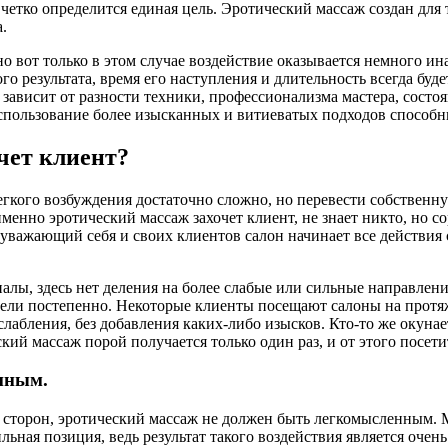
четко определится единая цель. Эротический массаж создан для 
.
о вот только в этом случае воздействие оказывается немного ин
ого результата, время его наступления и длительность всегда б
и зависит от разности техники, профессионализма мастера, состо
спользование более изысканных и витиеватых подходов способны
чет клиент?
егкого возбуждения достаточно сложно, но перевести собственну
енно эротический массаж захочет клиент, не знает никто, но с
 уважающий себя и своих клиентов салон начинает все действия 
лы, здесь нет деления на более слабые или сильные направления
 цели постепенно. Некоторые клиенты посещают салоны на протя
абления, без добавления каких-либо изысков. Кто-то же окунает
кий массаж порой получается только один раз, и от этого посет
нным.
 сторон, эротический массаж не должен быть легкомысленным. 
льная позиция, ведь результат такого воздействия является оче