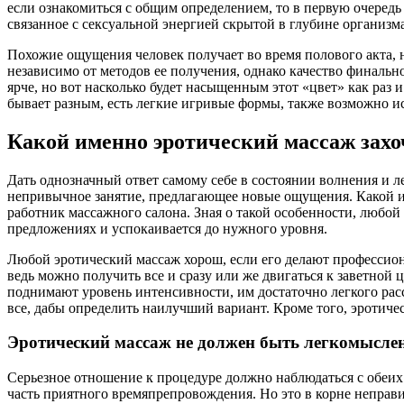
если ознакомиться с общим определением, то в первую очередь 
связанное с сексуальной энергией скрытой в глубине организма
Похожие ощущения человек получает во время полового акта, н
независимо от методов ее получения, однако качество финальн
ярче, но вот насколько будет насыщенным этот «цвет» как раз 
бывает разным, есть легкие игривые формы, также возможно и
Какой именно эротический массаж захо
Дать однозначный ответ самому себе в состоянии волнения и л
непривычное занятие, предлагающее новые ощущения. Какой им
работник массажного салона. Зная о такой особенности, любой
предложениях и успокаивается до нужного уровня.
Любой эротический массаж хорош, если его делают профессиона
ведь можно получить все и сразу или же двигаться к заветной
поднимают уровень интенсивности, им достаточно легкого рассл
все, дабы определить наилучший вариант. Кроме того, эротичес
Эротический массаж не должен быть легкомысле
Серьезное отношение к процедуре должно наблюдаться с обеих
часть приятного времяпрепровождения. Но это в корне неправи