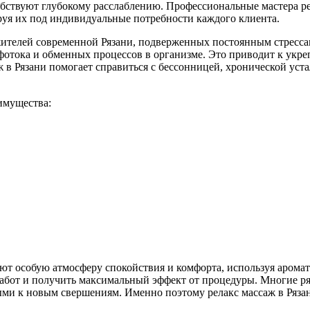
ствуют глубокому расслаблению. Профессиональные мастера ре
ируя их под индивидуальные потребности каждого клиента.
 жителей современной Рязани, подверженных постоянным стресс
отока и обменных процессов в организме. Это приводит к ук
ж в Рязани помогает справиться с бессонницей, хронической ус
имущества:
ают особую атмосферу спокойствия и комфорта, используя аром
абот и получить максимальный эффект от процедуры. Многие ряз
ми к новым свершениям. Именно поэтому релакс массаж в Рязан