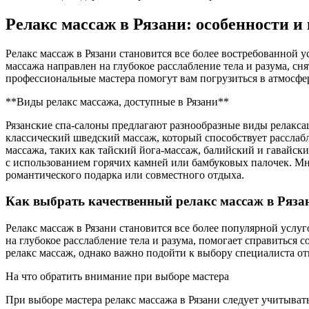
Релакс массаж в Рязани: особенности и
Релакс массаж в Рязани становится все более востребованной
массажа направлен на глубокое расслабление тела и разума, сн
профессиональные мастера помогут вам погрузиться в атмосфе
**Виды релакс массажа, доступные в Рязани**
Рязанские спа-салоны предлагают разнообразные виды релакс
классический шведский массаж, который способствует рассла
массажа, таких как тайский йога-массаж, балийский и гавайс
с использованием горячих камней или бамбуковых палочек. Мн
романтического подарка или совместного отдыха.
Как выбрать качественный релакс массаж в Ряза
Релакс массаж в Рязани становится все более популярной усл
на глубокое расслабление тела и разума, помогает справиться
релакс массаж, однако важно подойти к выбору специалиста о
На что обратить внимание при выборе мастера
При выборе мастера релакс массажа в Рязани следует учитыват