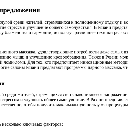
 предложения
 услугой среди жителей, стремящихся к полноценному отдыху и 
ятие стресса и улучшение общего самочувствия. В Рязани предст
ру блаженства и гармонии, используя различные техники релакс
ационного массажа, удовлетворяющие потребности даже самых в
блению мышц и улучшению кровообращения. Также в Рязани мож
кий ломи-ломи. Для тех, кто предпочитает инновационные метод
огие салоны Рязани предлагают программы парного массажа, чт
ни
угой среди жителей, стремящихся снять накопившееся напряжени
 со стрессом и улучшить общее самочувствие. В Рязани представ
тветственно, чтобы получить максимальную пользу от процедуры
ь несколько ключевых факторов: