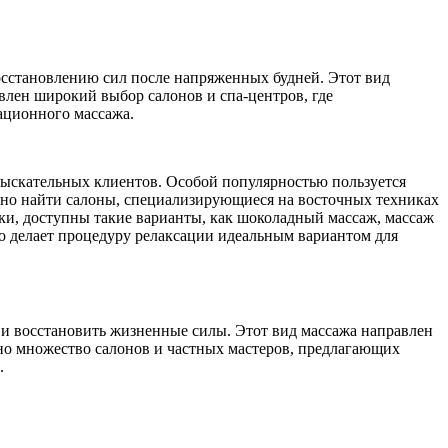
восстановлению сил после напряженных будней. Этот вид
авлен широкий выбор салонов и спа-центров, где
ационного массажа.
зыскательных клиентов. Особой популярностью пользуется
но найти салоны, специализирующиеся на восточных техниках
ики, доступны такие варианты, как шоколадный массаж, массаж
о делает процедуру релаксации идеальным вариантом для
е и восстановить жизненные силы. Этот вид массажа направлен
лено множество салонов и частных мастеров, предлагающих
.