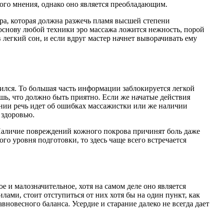
ого мнения, однако оно является преобладающим.
кра, которая должна разжечь пламя высшей степени
основу любой техники эро массажа ложится нежность, порой
легкий сон, и если вдруг мастер начнет выворачивать ему
вился. То большая часть информации заблокируется легкой
шь, что должно быть приятно. Если же начатые действия
нии речь идет об ошибках массажистки или же наличии
 здоровью.
 Наличие повреждений кожного покрова причинят боль даже
го уровня подготовки, то здесь чаще всего встречается
 и малозначительное, хотя на самом деле оно является
ами, стоит отступиться от них хотя бы на один пункт, как
вновесного баланса. Усердие и старание далеко не всегда дает