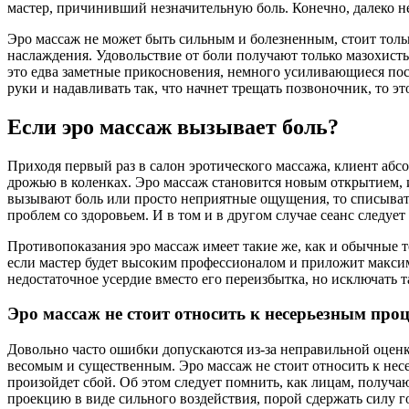
мастер, причинивший незначительную боль. Конечно, далеко н
Эро массаж не может быть сильным и болезненным, стоит тольк
наслаждения. Удовольствие от боли получают только мазохист
это едва заметные прикосновения, немного усиливающиеся посл
руки и надавливать так, что начнет трещать позвоночник, то э
Если эро массаж вызывает боль?
Приходя первый раз в салон эротического массажа, клиент абсо
дрожью в коленках. Эро массаж становится новым открытием, и
вызывают боль или просто неприятные ощущения, то списыват
проблем со здоровьем. И в том и в другом случае сеанс следуе
Противопоказания эро массаж имеет такие же, как и обычные
если мастер будет высоким профессионалом и приложит максимум
недостаточное усердие вместо его переизбытка, но исключать т
Эро массаж не стоит относить к несерьезным про
Довольно часто ошибки допускаются из-за неправильной оценки
весомым и существенным. Эро массаж не стоит относить к несе
произойдет сбой. Об этом следует помнить, как лицам, получаю
проекцию в виде сильного воздействия, порой сдержать силу г