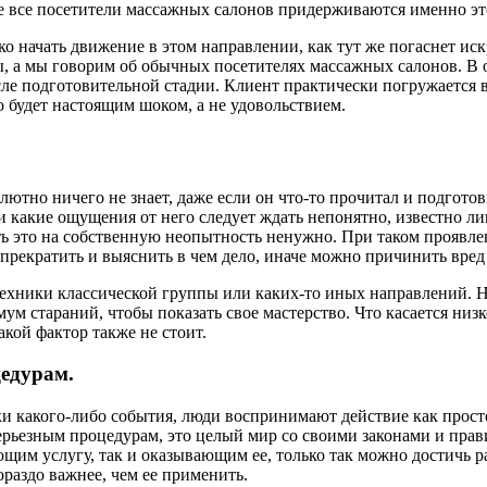
е все посетители массажных салонов придерживаются именно эт
о начать движение в этом направлении, как тут же погаснет ис
ы, а мы говорим об обычных посетителях массажных салонов. В 
е подготовительной стадии. Клиент практически погружается в 
то будет настоящим шоком, а не удовольствием.
лютно ничего не знает, даже если он что-то прочитал и подгото
 какие ощущения от него следует ждать непонятно, известно ли
ь это на собственную неопытность ненужно. При таком проявле
т прекратить и выяснить в чем дело, иначе можно причинить вред
 техники классической группы или каких-то иных направлений.
 стараний, чтобы показать свое мастерство. Что касается низко
акой фактор также не стоит.
цедурам.
 какого-либо события, люди воспринимают действие как простое
рьезным процедурам, это целый мир со своими законами и правил
щим услугу, так и оказывающим ее, только так можно достичь ра
ораздо важнее, чем ее применить.