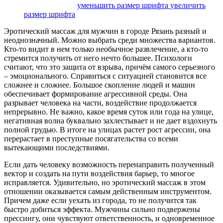
размер шрифта
уменьшить размер шрифта
увеличить
размер шрифта
Эротический массаж для мужчин в городе Рязань разный и
неоднозначный. Можно выбрать среди множества вариантов.
Кто-то видит в нем только необычное развлечение, а кто-то
стремится получить от него нечто большее. Психологи
считают, что это защита от взрыва, причём самого серьезного
– эмоционального. Справиться с ситуацией становится все
сложнее и сложнее. Большое скопление людей и машин
обеспечивает формирование агрессивной среды. Она
разрывает человека на части, воздействие продолжается
непрерывно. Не важно, какое время суток или года на улице,
негативная волна буквально захлестывает и не дает вздохнуть
полной грудью. В итоге на улицах растет рост агрессии, она
перерастает в преступные посягательства со всеми
вытекающими последствиями.
Если дать человеку возможность перенаправить полученный
вектор и создать на пути воздействия барьер, то многое
исправляется. Удивительно, но эротический массаж в этом
отношении оказывается самым действенным инструментом.
Причем даже если уехать из города, то не получится так
быстро добиться эффекта. Мужчины сильно подвержены
прессингу, они чувствуют ответственность, и одновременное