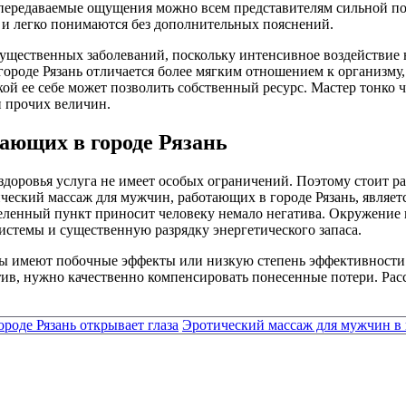
передаваемые ощущения можно всем представителям сильной пол
, и легко понимаются без дополнительных пояснений.
ущественных заболеваний, поскольку интенсивное воздействие
роде Рязань отличается более мягким отношением к организму, о
акой ее себе может позволить собственный ресурс. Мастер тонко 
 прочих величин.
ающих в городе Рязань
здоровья услуга не имеет особых ограничений. Поэтому стоит ра
ческий массаж для мужчин, работающих в городе Рязань, являет
еленный пункт приносит человеку немало негатива. Окружение 
стемы и существенную разрядку энергетического запаса.
ды имеют побочные эффекты или низкую степень эффективности. 
ив, нужно качественно компенсировать понесенные потери. Расс
ороде Рязань открывает глаза
Эротический массаж для мужчин в г