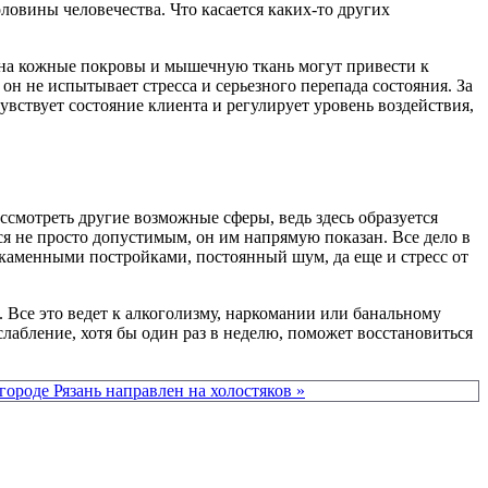
овины человечества. Что касается каких-то других
 на кожные покровы и мышечную ткань могут привести к
н не испытывает стресса и серьезного перепада состояния. За
чувствует состояние клиента и регулирует уровень воздействия,
ссмотреть другие возможные сферы, ведь здесь образуется
ся не просто допустимым, он им напрямую показан. Все дело в
каменными постройками, постоянный шум, да еще и стресс от
Все это ведет к алкоголизму, наркомании или банальному
лабление, хотя бы один раз в неделю, поможет восстановиться
ороде Рязань направлен на холостяков »