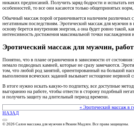
никаких предписаний. Получить заряд бодрости и испытать не
особенностей, то все они касаются только общепринятых норм
Обычный массаж порой ограничивается наличием различных с
негативным последствиям. Эротический массаж для мужчин в го
основу берется внутренняя энергия, а она будет ровно такой, к
интенсивность достижения максимальной точки наслаждения и
Эротический массаж для мужчин, работ
Понятно, что в плане ограничения в зависимости от состояния 
немало подводных камней, которые не сразу замечаются. Эроти
том, что любой род занятий, ориентированный на большой нас
выполнения всяческих заданий вызывает истощение нервной си
В итоге нужно искать какую-то подпитку, все доступные мето
выгоранию на работе, чтобы отвести в сторону подобный негат
и получить защиту на длительный период времени.
Другие материалы в этой категории:
« Эротический массаж в г
НАЗАД
© 2026 Салон массажа для мужчин в Рязани Мадлен. Все права защищены.
Политика конфиденциальности