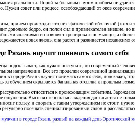
мания реальности. Порой за большим грузом проблем не удается
ожно. Нужен совет или процесс, освобождающий от оков совре
м, причем происходит это не с физической оболочкой (хотя и эт
дит довольно бодро, он полон сил и привлекателен внешне, но 
обными явлениями и позволяет тренировать не мышцы, а оболочк
рождается новая жизнь, она растет и развивается независимо от 
е Рязань научит понимать самого себя
гда подсказывает, как нужно поступать, но современный челове
льном направлении. Все это проделки современной цивилизации,
н в городе Рязань научит понимать самого себя, подскажет, что
едь за обучением скрывается банальная отсылка к прошлым возм
е рассудительно относиться к происходящим событиям. Зарожда
ные ощущения. Высшая степень наслаждения достигается не толь
риносит пользу, и спорить с таким утверждением не стоит, нуж
но регулярно посещать специализированный салон и расслаблятьс
 мужчин в городе Рязань разный на каждый день
Эротический ма