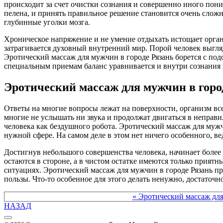
происходит за счет очистки сознания и совершенно иного пони
пелена, и принять правильное решение становится очень сл
глубинные уголки мозга.
Хроническое напряжение и не умение отдыхать истощает организ
затрагивается духовный внутренний мир. Порой человек выгля
Эротический массаж для мужчин в городе Рязань борется с под
специальным приемам баланс уравнивается и внутри сознания за
Эротический массаж для мужчин в город
Ответы на многие вопросы лежат на поверхности, организм все
многие не услышать ни звука и продолжат двигаться в неправи
человека как бездушного робота. Эротический массаж для мужчи
нужной сфере. На самом деле в этом нет ничего особенного, в
Достигнув небольшого совершенства человека, начинает боле
остаются в стороне, а в чистом остатке имеются только прият
ситуациях. Эротический массаж для мужчин в городе Рязань п
пользы. Что-то особенное для этого делать ненужно, достаточ
Другие материалы в этой категории:
« Эротический массаж для
НАЗАД