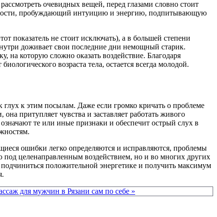
 рассмотреть очевидных вещей, перед глазами словно стоит
менности, пробуждающий интуицию и энергию, подпитывающую
от показатель не стоит исключать), а в большей степени
внутри доживает свои последние дни немощный старик.
у, на которую сложно оказать воздействие. Благодаря
биологического возраста тела, остается всегда молодой.
к глух к этим посылам. Даже если громко кричать о проблеме
 она притупляет чувства и заставляет работать живого
 означают те или иные признаки и обеспечит острый слух в
ожностям.
ющиеся ошибки легко определяются и исправляются, проблемы
ко под целенаправленным воздействием, но и во многих других
но подчиниться положительной энергетике и получить максимум
я.
ссаж для мужчин в Рязани сам по себе »