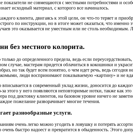
е показатели не совмещаются с местными потребностями и особ
нает исходный материал, с которого все начиналось.
ждого клиента, двигаясь к этой цели, он что-то теряет и приобр
ого по инструкции, но в итоге может оказаться, что именно эт
чаев это оказывается не уместным или не столь необходимым. Л
и без местного колорита.
только до определенного предела, ведь если переусердствовать,
ном случае, мастерам придется облачиться в кокошники и украс
браз, но так будет всем понятно, о чем идет речь, ведь сегодн
знакомыми, люди воспринимают показываемую «картину» и не вд
о вписывается в современный уклад жизни, доносится до каждого
-за этого у него появляются неповторимые нотки, также как это
ра под диктовку клиентов, на базовом уровне ничего не заметно,
каждое пожелание разворачивает многие течения.
гает разнообразные услуги.
ниям очень легко можно угодить в ловушку и потерять ассорти
но очень быстро надоест и превратится в обыденность. Этого доп