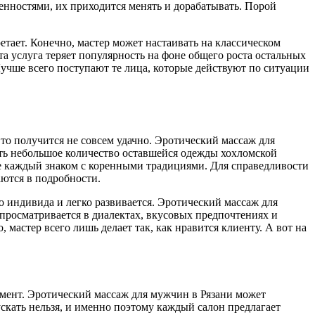
енностями, их приходится менять и дорабатывать. Порой
етает. Конечно, мастер может настаивать на классическом
а услуга теряет популярность на фоне общего роста остальных
учше всего поступают те лица, которые действуют по ситуации
 то получится не совсем удачно. Эротический массаж для
ить небольшое количество оставшейся одежды хохломской
я не каждый знаком с коренными традициями. Для справедливости
аются в подробности.
 индивида и легко развивается. Эротический массаж для
 просматривается в диалектах, вкусовых предпочтениях и
 мастер всего лишь делает так, как нравится клиенту. А вот на
мент. Эротический массаж для мужчин в Рязани может
ускать нельзя, и именно поэтому каждый салон предлагает