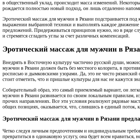
в общественный уклад, происходит масса изменений. Некоторы
рождается полностью новый подход, он лишь отдаленно напоми
Эротический массаж для мужчин в Рязани подстраивается под ка
выражении выбранной техники и выполнять каждое движение стр
предложений. Придерживаться принципов нужно, но в ряде слу
и стремятся сгладить углы за счет различных компенсаций.
Эротический массаж для мужчин в Рязан
Внедрять в Восточную культуру частично русской души, можно 
мужчин в Рязани должен быть без местного колорита, в против
росписью и дымковскими узорами. Да, это не чисто рязанский о
стоит отметить, что и пришлые культуры для нас не кажутся 
Собирательный образ, это самый приемлемый вариант, он легк
мужчин в Рязани развивается по своим локальным правилам, из
прочих направлениях. Все эти условия реализуют рядовые масте
общих позициях, оказывается, что, слившись в единый поток, 
Эротический массаж для мужчин в Рязани предла
Четко следуя личным предпочтениям и индивидуальным требова
превратиться в одинаковую услугу, она будет всем нравиться, 