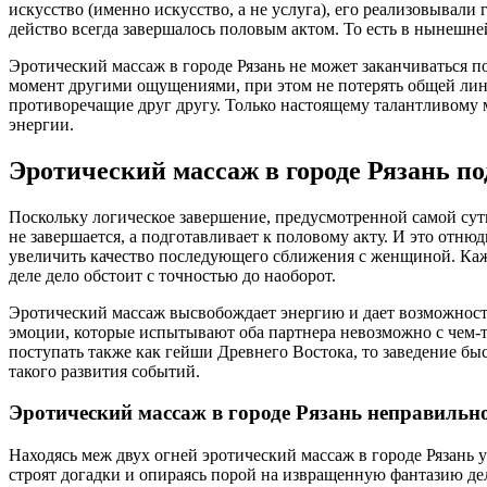
искусство (именно искусство, а не услуга), его реализовывал
действо всегда завершалось половым актом. То есть в ныне
Эротический массаж в городе Рязань не может заканчиваться 
момент другими ощущениями, при этом не потерять общей лини
противоречащие друг другу. Только настоящему талантливому 
энергии.
Эротический массаж в городе Рязань по
Поскольку логическое завершение, предусмотренной самой суть
не завершается, а подготавливает к половому акту. И это от
увеличить качество последующего сближения с женщиной. Каже
деле дело обстоит с точностью до наоборот.
Эротический массаж высвобождает энергию и дает возможность 
эмоции, которые испытывают оба партнера невозможно с чем-т
поступать также как гейши Древнего Востока, то заведение бы
такого развития событий.
Эротический массаж в городе Рязань неправильн
Находясь меж двух огней эротический массаж в городе Рязань 
строят догадки и опираясь порой на извращенную фантазию де