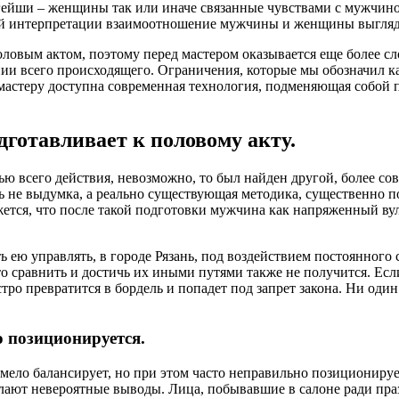
и гейши – женщины так или иначе связанные чувствами с мужчин
шней интерпретации взаимоотношение мужчины и женщины выгля
половым актом, поэтому перед мастером оказывается еще более 
и всего происходящего. Ограничения, которые мы обозначил как
мастеру доступна современная технология, подменяющая собой 
дготавливает к половому акту.
ю всего действия, невозможно, то был найден другой, более со
нюдь не выдумка, а реально существующая методика, существен
тся, что после такой подготовки мужчина как напряженный вул
ею управлять, в городе Рязань, под воздействием постоянного с
о сравнить и достичь их иными путями также не получится. Есл
стро превратится в бордель и попадет под запрет закона. Ни од
о позиционируется.
умело балансирует, но при этом часто неправильно позиционируе
лают невероятные выводы. Лица, побывавшие в салоне ради пра