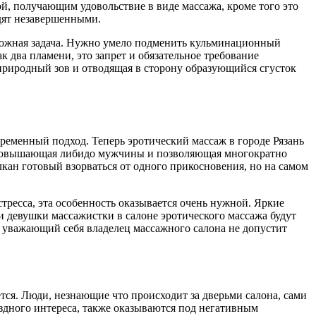
ой, получающим удовольствие в виде массажа, кроме того это
дят незавершенными.
сложная задача. Нужно умело подменить кульминационный
 два пламени, это запрет и обязательное требование
природный зов и отводящая в сторону образующийся сгусток
временный подход. Теперь эротический массаж в городе Рязань
но повышающая либидо мужчины и позволяющая многократно
кан готовый взорваться от одного прикосновения, но на самом
тресса, эта особенность оказывается очень нужной. Яркие
и девушки массажистки в салоне эротического массажа будут
ин уважающий себя владелец массажного салона не допустит
тся. Люди, незнающие что происходит за дверьми салона, сами
здного интереса, также оказываются под негативным