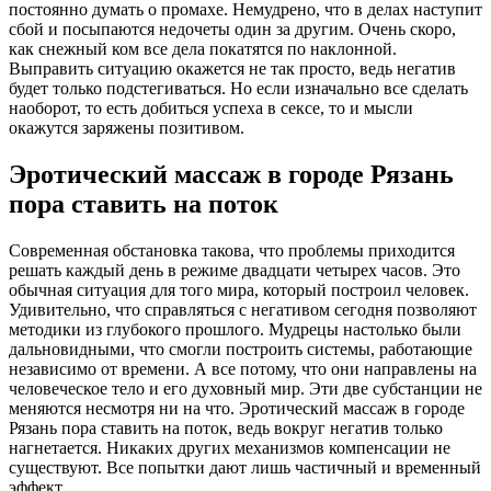
постоянно думать о промахе. Немудрено, что в делах наступит
сбой и посыпаются недочеты один за другим. Очень скоро,
как снежный ком все дела покатятся по наклонной.
Выправить ситуацию окажется не так просто, ведь негатив
будет только подстегиваться. Но если изначально все сделать
наоборот, то есть добиться успеха в сексе, то и мысли
окажутся заряжены позитивом.
Эротический массаж в городе Рязань
пора ставить на поток
Современная обстановка такова, что проблемы приходится
решать каждый день в режиме двадцати четырех часов. Это
обычная ситуация для того мира, который построил человек.
Удивительно, что справляться с негативом сегодня позволяют
методики из глубокого прошлого. Мудрецы настолько были
дальновидными, что смогли построить системы, работающие
независимо от времени. А все потому, что они направлены на
человеческое тело и его духовный мир. Эти две субстанции не
меняются несмотря ни на что. Эротический массаж в городе
Рязань пора ставить на поток, ведь вокруг негатив только
нагнетается. Никаких других механизмов компенсации не
существуют. Все попытки дают лишь частичный и временный
эффект.