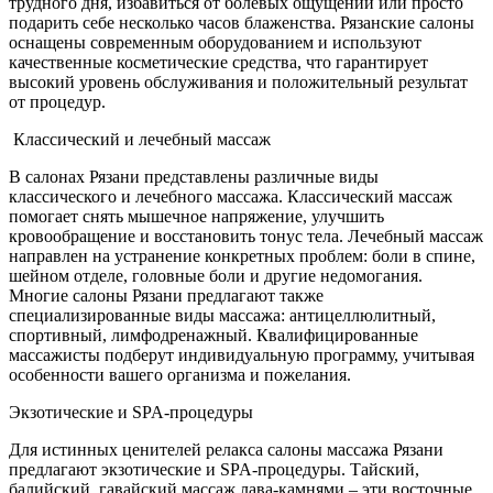
трудного дня, избавиться от болевых ощущений или просто
подарить себе несколько часов блаженства. Рязанские салоны
оснащены современным оборудованием и используют
качественные косметические средства, что гарантирует
высокий уровень обслуживания и положительный результат
от процедур.
Классический и лечебный массаж
В салонах Рязани представлены различные виды
классического и лечебного массажа. Классический массаж
помогает снять мышечное напряжение, улучшить
кровообращение и восстановить тонус тела. Лечебный массаж
направлен на устранение конкретных проблем: боли в спине,
шейном отделе, головные боли и другие недомогания.
Многие салоны Рязани предлагают также
специализированные виды массажа: антицеллюлитный,
спортивный, лимфодренажный. Квалифицированные
массажисты подберут индивидуальную программу, учитывая
особенности вашего организма и пожелания.
Экзотические и SPA-процедуры
Для истинных ценителей релакса салоны массажа Рязани
предлагают экзотические и SPA-процедуры. Тайский,
балийский, гавайский массаж лава-камнями – эти восточные