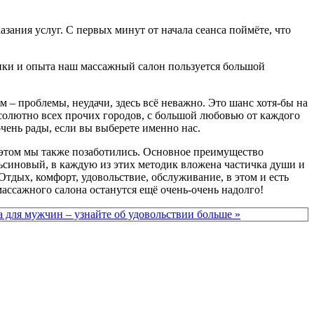
зания услуг. С первых минут от начала сеанса поймёте, что
ктики и опыта наш массажный салон пользуется большой
м – проблемы, неудачи, здесь всё неважно. Это шанс хотя-бы на
бсолютно всех прочих городов, с большой любовью от каждого
чень рады, если вы выберете именно нас.
б этом мы также позаботились. Основное преимущество
льсиновый, в каждую из этих методик вложена частичка души и
Отдых, комфорт, удовольствие, обслуживание, в этом и есть
массажного салона останутся ещё очень-очень надолго!
 для мужчин – узнайте об удовольствии больше »