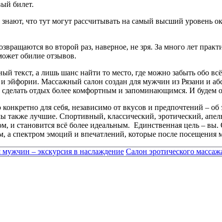
вый билет.
нают, что тут могут рассчитывать на самый высший уровень ока
озвращаются во второй раз, наверное, не зря. За много лет пра
может обилие отзывов.
й текст, а лишь шанс найти то место, где можно забыть обо всё
я и эйфории. Массажный салон создан для мужчин из Рязани и а
ы сделать отдых более комфортным и запоминающимся. И будем о
 конкретно для себя, независимо от вкусов и предпочтений – о
 мы также лучшие. Спортивный, классический, эротический, апе
м, и становится всё более идеальным. Единственная цель – вы. 
ом, а спектром эмоций и впечатлений, которые после посещения 
 мужчин – экскурсия в наслаждение
Салон эротического массажа