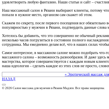
удовлетворить любую фантазию. Наши статьи и сайт – счастли
Наш массажный салон в Рязани выбирают клиенты, потому что з
попали в нужное место, организм сам скажет об этом.
Скажем по секрету, после первого посещения все обязательно в
популярностью у мужчин в Рязани, подтвердить данные слова 
Хотелось бы добавить, что это совершенно не обычный рекламны
несколько часов погрузиться в состоянии полного наслаждени
сотрудника. Мы ежедневно делам всё, что в наших силах чтоб
Самое интересное, в массажном салоне можно подобрать что-то
массажного салона – возможность разнообразия. И даже здесь
мастерства, которое совершенствуется с каждым новым клиенто
наша идеология – сделать каждое из этих слов не просто, слов
Другие материалы в этой категории:
« Эротический массаж для
НАЗАД
© 2026 Салон массажа для мужчин в Рязани Мадлен. Все права защищены.
Политика конфиденциальности