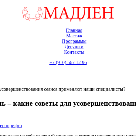
Главная
Массаж
Программы
Девушки
Контакты
+7 (910) 567 12 96
 усовершенствования сеанса применяют наши специалисты?
ь – какие советы для усовершенствова
мер шрифта
дставляет из себя сложный процесс, в котором погрешности не