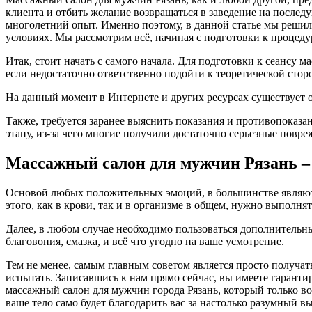
клиента и отбить желание возвращаться в заведение на после
многолетний опыт. Именно поэтому, в данной статье мы решил
условиях. Мы рассмотрим всё, начиная с подготовки к процеду
Итак, стоит начать с самого начала. Для подготовки к сеансу 
если недостаточно ответственно подойти к теоретической сторо
На данный момент в Интернете и других ресурсах существует о
Также, требуется заранее выяснить показания и противопоказа
этапу, из-за чего многие получили достаточно серьезные повр
Массажный салон для мужчин Рязань – 
Основой любых положительных эмоций, в большинстве являютс
этого, как в крови, так и в организме в общем, нужно выполн
Далее, в любом случае необходимо пользоваться дополнительны
благовония, смазка, и всё что угодно на ваше усмотрение.
Тем не менее, самым главным советом является просто получать
испытать. Записавшись к нам прямо сейчас, вы имеете гарант
массажный салон для мужчин города Рязань, который только во
ваше тело само будет благодарить вас за настолько разумный в