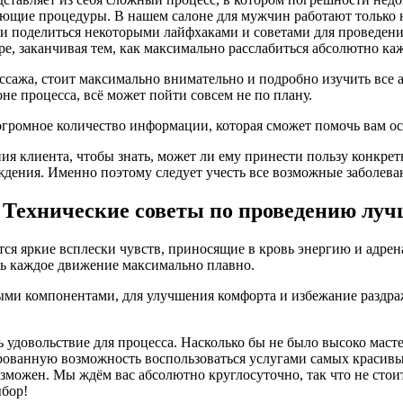
дующие процедуры. В нашем салоне для мужчин работают только
и поделиться некоторыми лайфхаками и советами для проведени
ре, заканчивая тем, как максимально расслабиться абсолютно ка
массажа, стоит максимально внимательно и подробно изучить все
не процесса, всё может пойти совсем не по плану.
громное количество информации, которая сможет помочь вам осв
ния клиента, чтобы знать, может ли ему принести пользу конкре
еждения. Именно поэтому следует учесть все возможные заболева
Технические советы по проведению луч
я яркие всплески чувств, приносящие в кровь энергию и адрен
ять каждое движение максимально плавно.
ми компонентами, для улучшения комфорта и избежание раздраже
 удовольствие для процесса. Насколько бы не было высоко масте
ированную возможность воспользоваться услугами самых красивы
зможен. Мы ждём вас абсолютно круглосуточно, так что не стоит
ыбор!