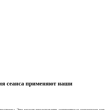
ния сеанса применяют наши
допустимы. Это может представлять неприятные ощущения для