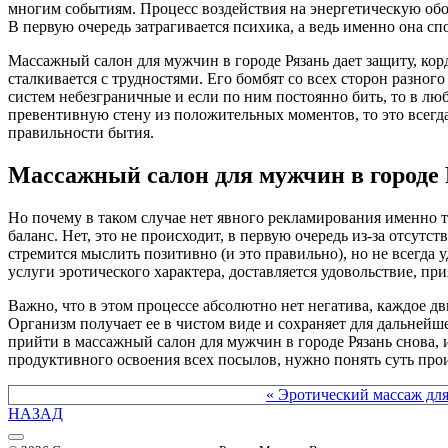
многим событиям. Процесс воздействия на энергетическую обо
В первую очередь затрагивается психика, а ведь именно она с
Массажный салон для мужчин в городе Рязань дает защиту, ко
сталкивается с трудностями. Его бомбят со всех сторон разног
систем небезграничные и если по ним постоянно бить, то в люб
превентивную стену из положительных моментов, то это всегд
правильности бытия.
Массажный салон для мужчин в городе 
Но почему в таком случае нет явного рекламирования именно т
баланс. Нет, это не происходит, в первую очередь из-за отсу
стремится мыслить позитивно (и это правильно), но не всегда
услуги эротического характера, доставляется удовольствие, пр
Важно, что в этом процессе абсолютно нет негатива, каждое д
Организм получает ее в чистом виде и сохраняет для дальнейш
прийти в массажный салон для мужчин в городе Рязань снова, и
продуктивного освоения всех посылов, нужно понять суть проис
Другие материалы в этой категории:
« Эротический массаж дл
НАЗАД