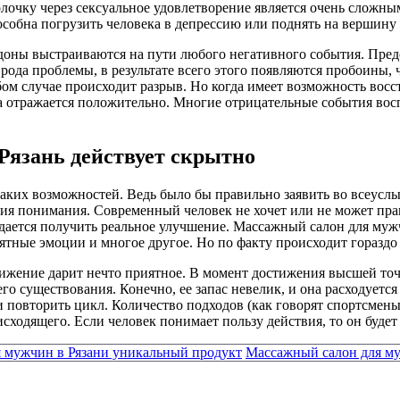
лочку через сексуальное удовлетворение является очень сложн
пособна погрузить человека в депрессию или поднять на вершину
рдоны выстраиваются на пути любого негативного события. Пре
о рода проблемы, в результате всего этого появляются пробоины
ом случае происходит разрыв. Но когда имеет возможность восст
а отражается положительно. Многие отрицательные события вос
Рязань действует скрытно
аких возможностей. Ведь было бы правильно заявить во всеуслы
тствия понимания. Современный человек не хочет или не может п
 удается получить реальное улучшение. Массажный салон для муж
иятные эмоции и многое другое. Но по факту происходит гораздо
вижение дарит нечто приятное. В момент достижения высшей точк
его существования. Конечно, ее запас невелик, и она расходует
 повторить цикл. Количество подходов (как говорят спортсмены)
ходящего. Если человек понимает пользу действия, то он будет 
я мужчин в Рязани уникальный продукт
Массажный салон для муж