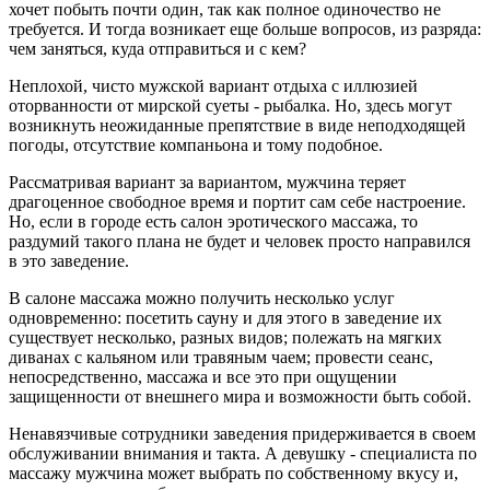
хочет побыть почти один, так как полное одиночество не
требуется. И тогда возникает еще больше вопросов, из разряда:
чем заняться, куда отправиться и с кем?
Неплохой, чисто мужской вариант отдыха с иллюзией
оторванности от мирской суеты - рыбалка. Но, здесь могут
возникнуть неожиданные препятствие в виде неподходящей
погоды, отсутствие компаньона и тому подобное.
Рассматривая вариант за вариантом, мужчина теряет
драгоценное свободное время и портит сам себе настроение.
Но, если в городе есть салон эротического массажа, то
раздумий такого плана не будет и человек просто направился
в это заведение.
В салоне массажа можно получить несколько услуг
одновременно: посетить сауну и для этого в заведение их
существует несколько, разных видов; полежать на мягких
диванах с кальяном или травяным чаем; провести сеанс,
непосредственно, массажа и все это при ощущении
защищенности от внешнего мира и возможности быть собой.
Ненавязчивые сотрудники заведения придерживается в своем
обслуживании внимания и такта. А девушку - специалиста по
массажу мужчина может выбрать по собственному вкусу и,