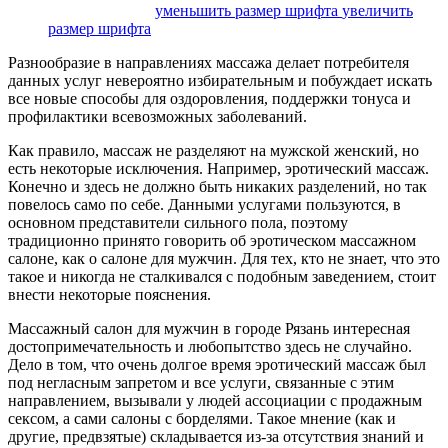
размер шрифта
уменьшить размер шрифта
увеличить
размер шрифта
Разнообразие в направлениях массажа делает потребителя
данных услуг невероятно избирательным и побуждает искать
все новые способы для оздоровления, поддержки тонуса и
профилактики всевозможных заболеваний.
Как правило, массаж не разделяют на мужской женский, но
есть некоторые исключения. Например, эротический массаж.
Конечно и здесь не должно быть никаких разделений, но так
повелось само по себе. Данными услугами пользуются, в
основном представители сильного пола, поэтому
традиционно принято говорить об эротическом массажном
салоне, как о салоне для мужчин. Для тех, кто не знает, что это
такое и никогда не сталкивался с подобным заведением, стоит
внести некоторые пояснения.
Массажный салон для мужчин в городе Рязань интересная
достопримечательность и любопытство здесь не случайно.
Дело в том, что очень долгое время эротический массаж был
под негласным запретом и все услуги, связанные с этим
направлением, вызывали у людей ассоциации с продажным
сексом, а сами салоны с борделями. Такое мнение (как и
другие, предвзятые) складывается из-за отсутствия знаний и