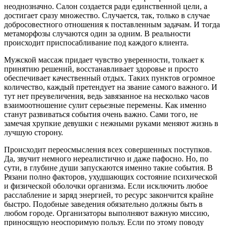
неоднозначно. Салон создается ради единственной цели, а
достигает сразу множество. Случается, так, только в случае
добросовестного отношения к поставленным задачам. И тогда
метаморфозы случаются один за одним. В реальности
происходит приспосабливание под каждого клиента.
Мужской массаж придает чувство уверенности, толкает к
принятию решений, восстанавливает здоровье и просто
обеспечивает качественный отдых. Таких пунктов огромное
количество, каждый претендует на звание самого важного. И
тут нет преувеличения, ведь завязанное на несколько часов
взаимоотношение сулит серьезные перемены. Как именно
станут развиваться события очень важно. Сами того, не
замечая хрупкие девушки с нежными руками меняют жизнь в
лучшую сторону.
Происходит переосмысления всех совершенных поступков.
Да, звучит немного нереалистично и даже пафосно. Но, по
сути, в глубине души запускаются именно такие события. В
Рязани полно факторов, ухудшающих состояние психической
и физической оболочки организма. Если исключить любое
расслабление и заряд энергией, то ресурс закончится крайне
быстро. Подобные заведения обязательно должны быть в
любом городе. Организаторы выполняют важную миссию,
приносящую неоспоримую пользу. Если по этому поводу