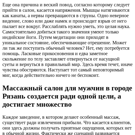
Еще она причина и веский повод, согласно которому следует
прийти в салон, касается напряжения. Мышцы натягиваются
как канаты, а нервы превращаются в струны. Одно неверное
видение, слово или даже намек и происходит взрыв от него
пылает все вокруг. Расслаблять нужно уметь, это целая наука.
Самостоятельно добиться такого значения умеют только
индийские йоги. Путем медитации они приходят в
уникальное состояние, обеспечивающие отрешение. Может
ли так же поступить обычный человек? Нет, ему потребуется
помощь. Ласковые прикосновения и едва заметное
скольжение по телу заставляет отвернуться от насущной
суеты и вернуться в правильный мир. Здесь время течет, иначе
чувства обостряются. Наступает тот самый неповторимый
миг, когда действительно ничего не беспокоит.
Массажный салон для мужчин в городе
Рязань создается ради одной цели, а
достигает множество
Каждое заведение, в котором делают особенный массаж,
существует ради извлечения прибыли. Что касается клиентов,
они здесь должны получать приятные ощущения, которых нет
в обычной жизни. Фактически же сценарий развивается