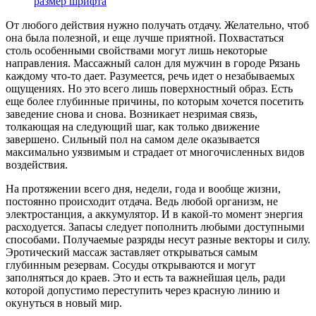
размер шрифта
От любого действия нужно получать отдачу. Желательно, чтоб
она была полезной, и еще лучше приятной. Похвастаться
столь особенными свойствами могут лишь некоторые
направления. Массажный салон для мужчин в городе Рязань
каждому что-то дает. Разумеется, речь идет о незабываемых
ощущениях. Но это всего лишь поверхностный образ. Есть
еще более глубинные причины, по которым хочется посетить
заведение снова и снова. Возникает незримая связь,
толкающая на следующий шаг, как только движение
завершено. Сильный пол на самом деле оказывается
максимально уязвимым и страдает от многочисленных видов
воздействия.
На протяжении всего дня, недели, года и вообще жизни,
постоянно происходит отдача. Ведь любой организм, не
электростанция, а аккумулятор. И в какой-то момент энергия
расходуется. Запасы следует пополнить любыми доступными
способами. Получаемые разряды несут разные векторы и силу.
Эротический массаж заставляет открываться самым
глубинным резервам. Сосуды открываются и могут
заполняться до краев. Это и есть та важнейшая цель, ради
которой допустимо переступить через красную линию и
окунуться в новый мир.