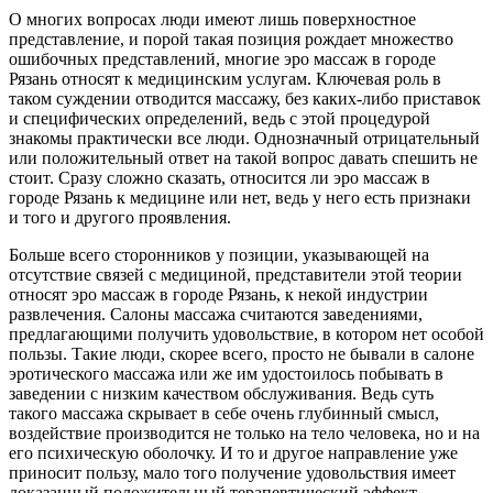
О многих вопросах люди имеют лишь поверхностное
представление, и порой такая позиция рождает множество
ошибочных представлений, многие эро массаж в городе
Рязань относят к медицинским услугам. Ключевая роль в
таком суждении отводится массажу, без каких-либо приставок
и специфических определений, ведь с этой процедурой
знакомы практически все люди. Однозначный отрицательный
или положительный ответ на такой вопрос давать спешить не
стоит. Сразу сложно сказать, относится ли эро массаж в
городе Рязань к медицине или нет, ведь у него есть признаки
и того и другого проявления.
Больше всего сторонников у позиции, указывающей на
отсутствие связей с медициной, представители этой теории
относят эро массаж в городе Рязань, к некой индустрии
развлечения. Салоны массажа считаются заведениями,
предлагающими получить удовольствие, в котором нет особой
пользы. Такие люди, скорее всего, просто не бывали в салоне
эротического массажа или же им удостоилось побывать в
заведении с низким качеством обслуживания. Ведь суть
такого массажа скрывает в себе очень глубинный смысл,
воздействие производится не только на тело человека, но и на
его психическую оболочку. И то и другое направление уже
приносит пользу, мало того получение удовольствия имеет
доказанный положительный терапевтический эффект.