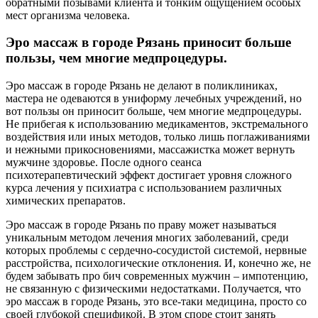
обратными позывами клиента и тонким ощущением особых
мест организма человека.
Эро массаж в городе Рязань приносит больше
пользы, чем многие медпроцедуры.
Эро массаж в городе Рязань не делают в поликлиниках,
мастера не одеваются в униформу лечебных учреждений, но
вот пользы он приносит больше, чем многие медпроцедуры.
Не прибегая к использованию медикаментов, экстремального
воздействия или иных методов, только лишь поглаживаниями
и нежными прикосновениями, массажистка может вернуть
мужчине здоровье. После одного сеанса
психотерапевтический эффект достигает уровня сложного
курса лечения у психиатра с использованием различных
химических препаратов.
Эро массаж в городе Рязань по праву может называться
уникальным методом лечения многих заболеваний, среди
которых проблемы с сердечно-сосудистой системой, нервные
расстройства, психологические отклонения. И, конечно же, не
будем забывать про бич современных мужчин – импотенцию,
не связанную с физическими недостатками. Получается, что
эро массаж в городе Рязань, это все-таки медицина, просто со
своей глубокой спецификой. В этом споре стоит занять