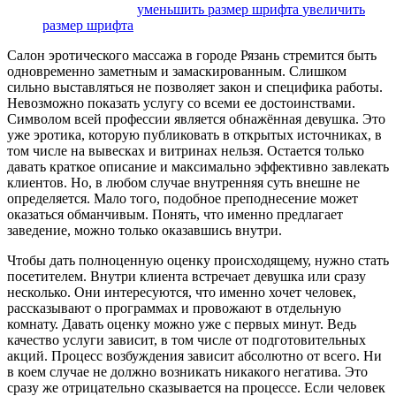
размер шрифта
уменьшить размер шрифта
увеличить
размер шрифта
Салон эротического массажа в городе Рязань стремится быть
одновременно заметным и замаскированным. Слишком
сильно выставляться не позволяет закон и специфика работы.
Невозможно показать услугу со всеми ее достоинствами.
Символом всей профессии является обнажённая девушка. Это
уже эротика, которую публиковать в открытых источниках, в
том числе на вывесках и витринах нельзя. Остается только
давать краткое описание и максимально эффективно завлекать
клиентов. Но, в любом случае внутренняя суть внешне не
определяется. Мало того, подобное преподнесение может
оказаться обманчивым. Понять, что именно предлагает
заведение, можно только оказавшись внутри.
Чтобы дать полноценную оценку происходящему, нужно стать
посетителем. Внутри клиента встречает девушка или сразу
несколько. Они интересуются, что именно хочет человек,
рассказывают о программах и провожают в отдельную
комнату. Давать оценку можно уже с первых минут. Ведь
качество услуги зависит, в том числе от подготовительных
акций. Процесс возбуждения зависит абсолютно от всего. Ни
в коем случае не должно возникать никакого негатива. Это
сразу же отрицательно сказывается на процессе. Если человек